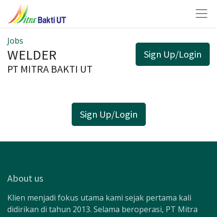
Jobs
WELDER
Sign Up/Login
PT MITRA BAKTI UT
Sign Up/Login
About us
Klien menjadi fokus utama kami sejak pertama kali
didirikan di tahun 2013. Selama beroperasi, PT Mitra