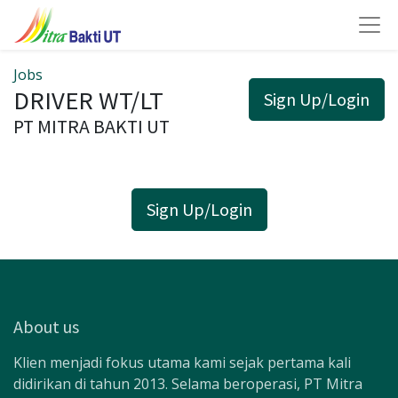
Jobs
DRIVER WT/LT
Sign Up/Login
PT MITRA BAKTI UT
Sign Up/Login
About us
Klien menjadi fokus utama kami sejak pertama kali
didirikan di tahun 2013. Selama beroperasi, PT Mitra